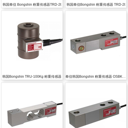
韩国奉信 Bongshin 称重传感器TRD-2t
韩国奉信Bongshin 称重传感器 TRD-2t
韩国Bongshin TRU-100Kg 称重传感器
奉信韩国Bongshin 称重传感器 OSBKB-5t