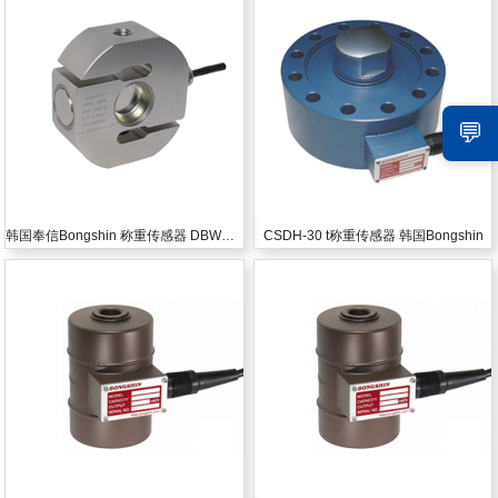
💬
韩国奉信Bongshin 称重传感器 DBWR-2t
CSDH-30 t称重传感器 韩国Bongshin