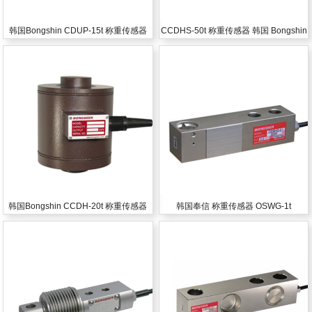
韩国Bongshin CDUP-15t 称重传感器
CCDHS-50t 称重传感器 韩国 Bongshin
韩国Bongshin CCDH-20t 称重传感器
韩国奉信 称重传感器 OSWG-1t