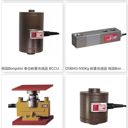
韩国Bongshin 奉信称重传感器 BCCU-10t
OSBHG-500Kg 称重传感器 韩国Bongshin