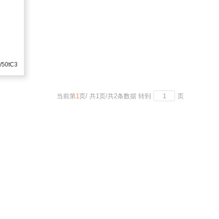
50tC3
当前第
1
页
/
共
1
页
/
共
2
条数据
转到
页