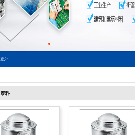
塞尔
茵泰科