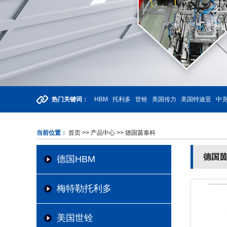
热门关键词：
HBM
托利多
世铨
美国传力
美国特迪亚
中克
当前位置：
首页
>> 产品中心
>> 德国茵泰科
德国
德国HBM
梅特勒托利多
美国世铨