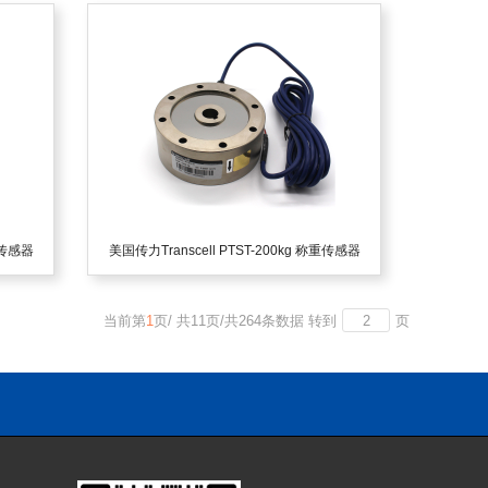
重传感器
美国传力Transcell PTST-200kg 称重传感器
当前第
1
页
/
共
11
页
/
共
264
条数据
转到
页