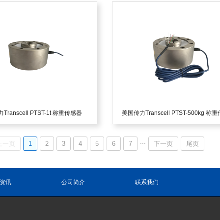
ranscell PTST-1t 称重传感器
美国传力Transcell PTST-500kg 称
...
上一页
1
2
3
4
5
6
7
下一页
尾页
资讯
公司简介
联系我们