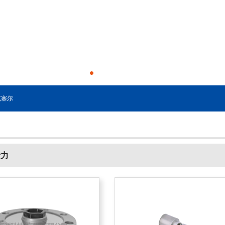
塞尔
传力