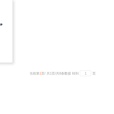
当前第
1
页
/
共
1
页
/
共
8
条数据
转到
页