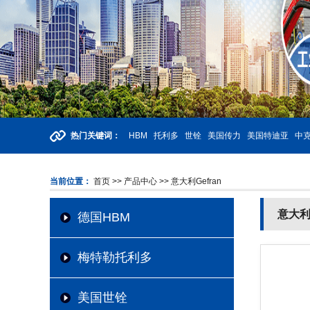
热门关键词：
HBM
托利多
世铨
美国传力
美国特迪亚
中克
当前位置：
首页
>> 产品中心
>> 意大利Gefran
意大利G
德国HBM
梅特勒托利多
美国世铨