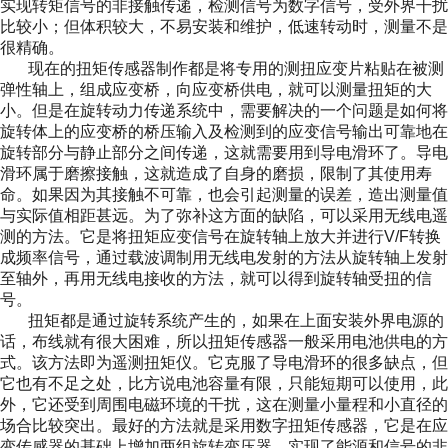
实现转矩信号的非接触传递，检测信号为数字信号，受外界干扰
比较小；但体积较大，不易安装和维护，低速转动时，测量不是
很精确。
现在的扭矩传感器制作都是将专用的测扭应变片粘贴在被测
弹性轴上，组成应变桥，向应变桥供电，就可以测量扭矩的大
小。但是在旋转动力传递系统中，需要解决的一个问题是如何将
旋转体上的应变桥的桥压输入及检测到的应变信号输出可靠地在
旋转部分与静止部分之间传递，这就需要用到导电滑环了。导电
滑环属于磨擦接触，这就造成了自身的磨损，限制了其使用寿
命。如果因为其接触不可靠，也会引起测量的误差，造出测量值
与实际值相距甚远。为了弥补这方面的缺陷，可以采用无线电遥
测的方法。它是将扭矩应变信号在旋转轴上放大并进行V/F转换
成频率信号，通过载波调制用无线电发射的方法从旋转轴上发射
至轴外，再用无线电接收的方法，就可以得到旋转轴受扭的信
号。
扭矩都是通过旋转系统产生的，如果在上面安装外界电源的
话，布线就有很大困难，所以扭矩传感器一般采用电池供电的方
式。该方法即为遥测扭矩仪。它克服了导电滑环的很多缺点，但
它也有不足之处，比方说电池容量有限，只能短期可以使用，此
外，它还受到周围电磁环境的干扰，这在测量小量程和小直径的
场合比较突出。最好的方法就是采用数字扭矩传感器，它是在应
变传感器的基础上增加两组旋转变压器，实现了能源和信号的非