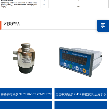
相关产品
💬
梅特勒托利多 SLC820-50T POWERCE
美国中克塞尔 ZM02 称重仪表 适用于各
LL PDX 称重传感器
种称重场合