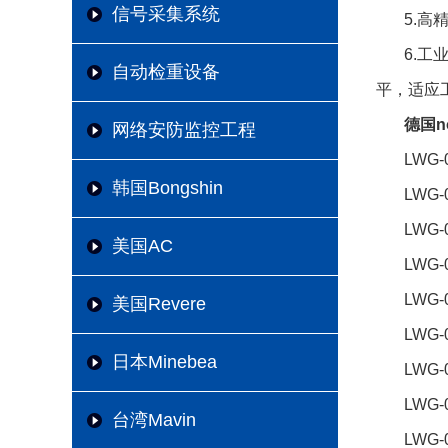
信号采集系统
5.
6.
自动检重设备
平，适应
德国n
网络安防监控工程
LWG-
韩国Bongshin
LWG-
LWG-
美国AC
LWG-
LWG-
美国Revere
LWG-
日本Minebea
LWG-
LWG-
台湾Mavin
LWG-