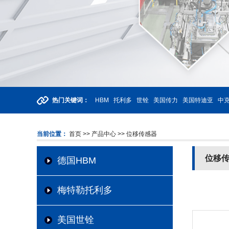
热门关键词：
HBM
托利多
世铨
美国传力
美国特迪亚
中克
当前位置：
首页
>> 产品中心
>> 位移传感器
位移
德国HBM
梅特勒托利多
美国世铨