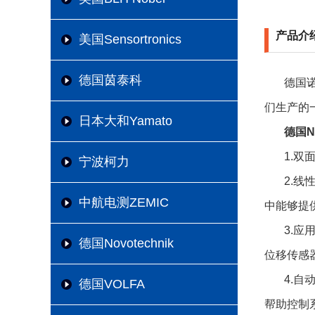
产品介
美国Sensortronics
德国茵泰科
德国诺
们生产的
日本大和Yamato
德国N
1.
宁波柯力
2.
中航电测ZEMIC
中能够提
3.
德国Novotechnik
位移传感
4.
德国VOLFA
帮助控制