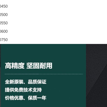
0450
0500
0550
0600
0750