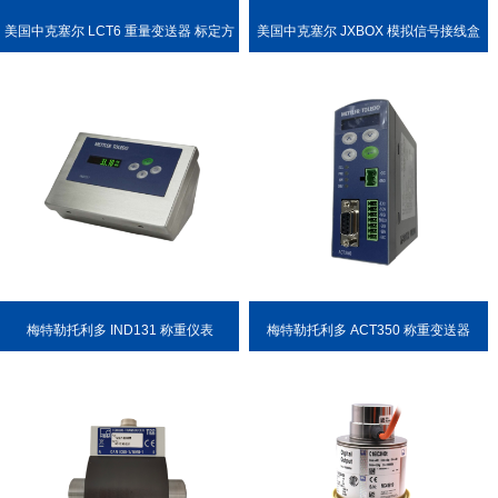
美国中克塞尔 LCT6 重量变送器 标定方
美国中克塞尔 JXBOX 模拟信号接线盒
便
梅特勒托利多 IND131 称重仪表
梅特勒托利多 ACT350 称重变送器