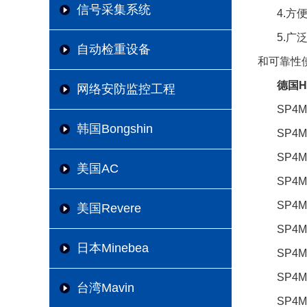
信号采集系统
4.
5.广
自动检重设备
和可靠性
德国H
网络安防监控工程
SP4M
韩国Bongshin
SP4M
SP4M
美国AC
SP4M
SP4M
美国Revere
SP4M
日本Minebea
SP4M
SP4M
台湾Mavin
SP4M