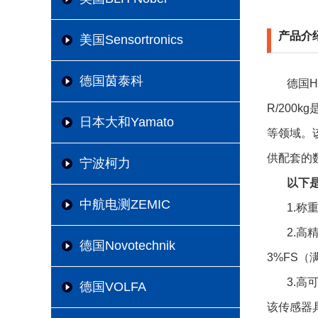
产品介
美国Sensortronics
德国茵泰科
德国
R/200
日本大和Yamato
等领域。
供配套的
宁波柯力
以下是
中航电测ZEMIC
1.称
2.
德国Novotechnik
3%FS
3.高
德国VOLFA
该传感器