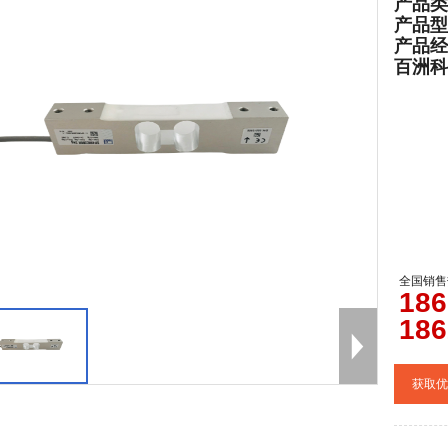
产品类
产品型
产品经
百洲科技官
全国销售
0
186
186
获取优