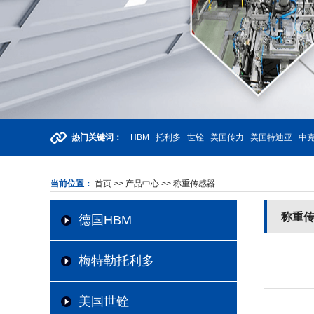
热门关键词：
HBM
托利多
世铨
美国传力
美国特迪亚
中克
当前位置：
首页
>> 产品中心
>> 称重传感器
称重
德国HBM
梅特勒托利多
美国世铨