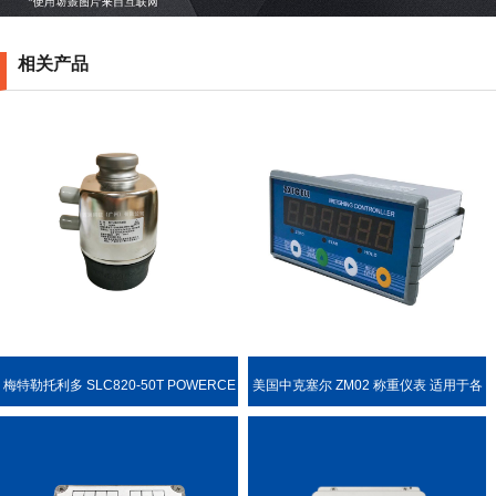
相关产品
梅特勒托利多 SLC820-50T POWERCE
美国中克塞尔 ZM02 称重仪表 适用于各
LL PDX 称重传感器
种称重场合