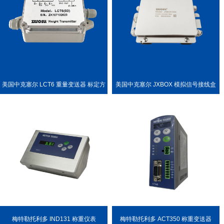
美国中克塞尔 LCT6 重量变送器 标定方
美国中克塞尔 JXBOX 模拟信号接线盒
便
梅特勒托利多 IND131 称重仪表
梅特勒托利多 ACT350 称重变送器