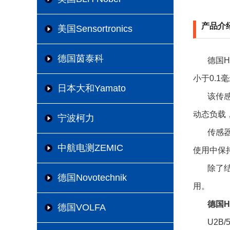
产品介
美国Sensortronics
德国茵泰科
德国H
小于0.
日本大和Yamato
该传
动态负载
宁波柯力
传感
中航电测ZEMIC
使用中保
除了
德国Novotechnik
用。
德国H
德国VOLFA
U2B/