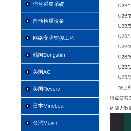
信号采集系统
U2B/
U2B/
自动检重设备
U2B/
U2B/
网络安防监控工程
U2B/
韩国Bongshin
U2B/
U2B/
美国AC
U2B/
综上所
美国Revere
特点使其
日本Minebea
的测力数
台湾Mavin