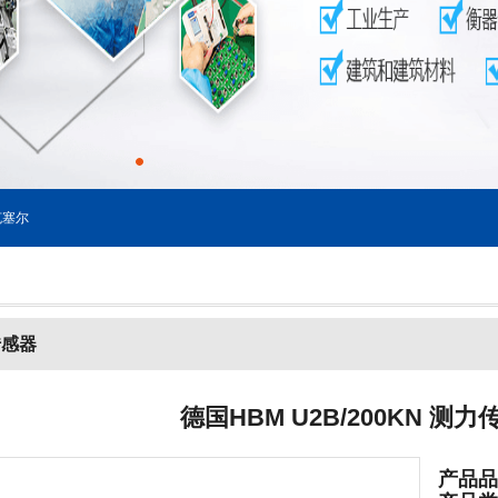
塞尔
传感器
德国HBM U2B/200KN 测
产品品