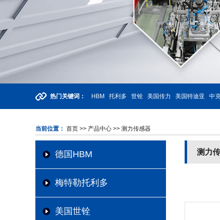
热门关键词：
HBM
托利多
世铨
美国传力
美国特迪亚
中克
当前位置：
首页
>> 产品中心
>> 测力传感器
测力
德国HBM
梅特勒托利多
美国世铨