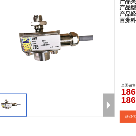
产品类
产品型
产品经
百洲科技官
全国销售
0
186
186
获取优