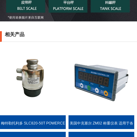
相关产品
梅特勒托利多 SLC820-50T POWERCE
美国中克塞尔 ZM02 称重仪表 适用于各
LL PDX 称重传感器
种称重场合