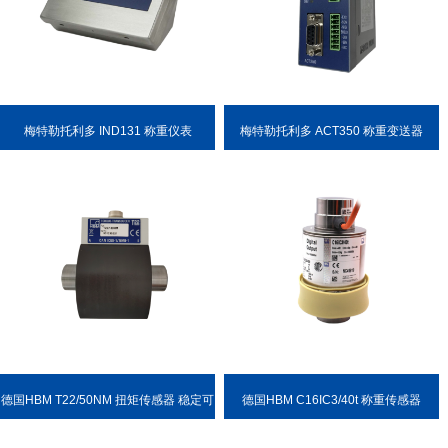
梅特勒托利多 IND131 称重仪表
梅特勒托利多 ACT350 称重变送器
德国HBM T22/50NM 扭矩传感器 稳定可
德国HBM C16IC3/40t 称重传感器
靠 耐用性强