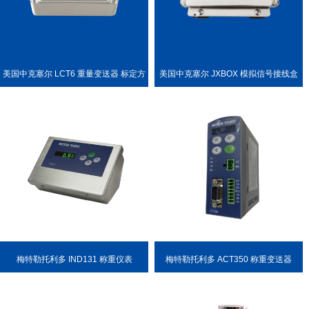
美国中克塞尔 LCT6 重量变送器 标定方
美国中克塞尔 JXBOX 模拟信号接线盒
便
梅特勒托利多 IND131 称重仪表
梅特勒托利多 ACT350 称重变送器