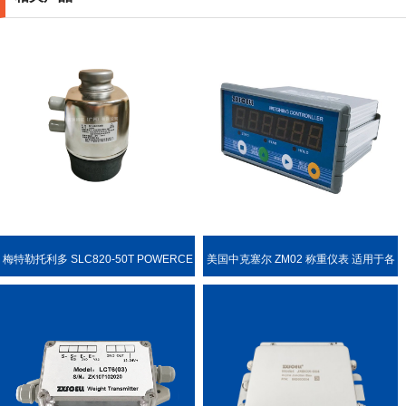
梅特勒托利多 SLC820-50T POWERCE
美国中克塞尔 ZM02 称重仪表 适用于各
LL PDX 称重传感器
种称重场合