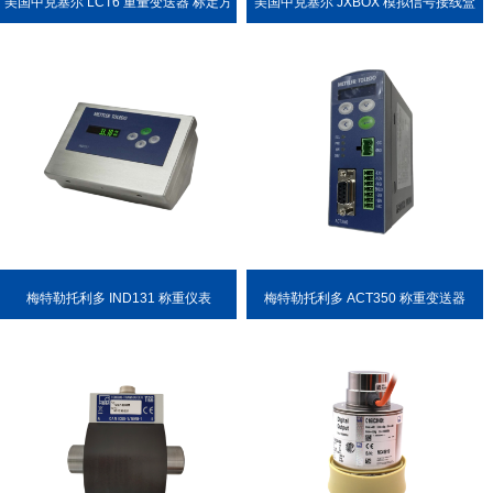
美国中克塞尔 LCT6 重量变送器 标定方
美国中克塞尔 JXBOX 模拟信号接线盒
便
梅特勒托利多 IND131 称重仪表
梅特勒托利多 ACT350 称重变送器