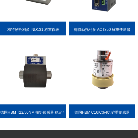
梅特勒托利多 IND131 称重仪表
梅特勒托利多 ACT350 称重变送器
德国HBM T22/50NM 扭矩传感器 稳定可
德国HBM C16IC3/40t 称重传感器
靠 耐用性强