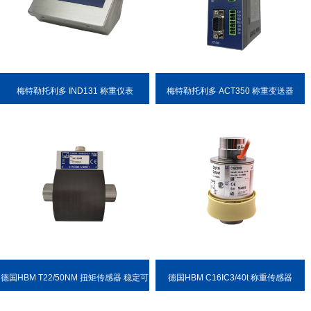
梅特勒托利多 IND131 称重仪表
梅特勒托利多 ACT350 称重变送器
德国HBM T22/50NM 扭矩传感器 稳定可
德国HBM C16IC3/40t 称重传感器
靠 耐用性强