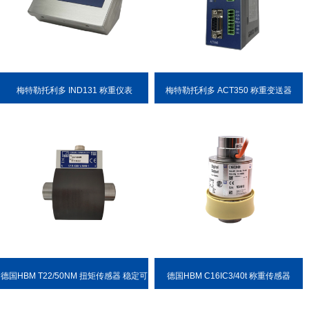
梅特勒托利多 IND131 称重仪表
梅特勒托利多 ACT350 称重变送器
德国HBM T22/50NM 扭矩传感器 稳定可
德国HBM C16IC3/40t 称重传感器
靠 耐用性强