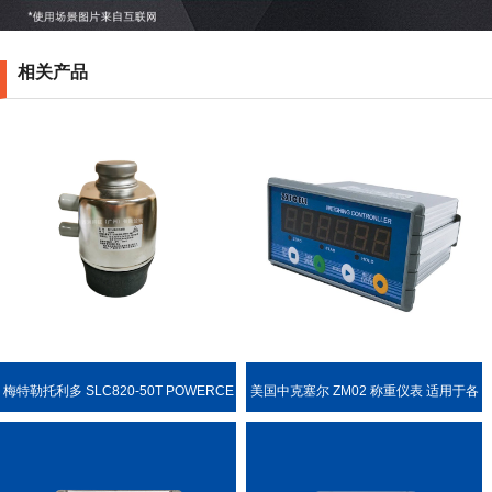
相关产品
梅特勒托利多 SLC820-50T POWERCE
美国中克塞尔 ZM02 称重仪表 适用于各
LL PDX 称重传感器
种称重场合