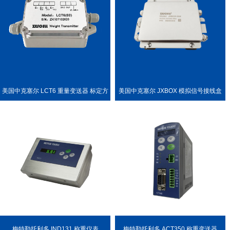
美国中克塞尔 LCT6 重量变送器 标定方
美国中克塞尔 JXBOX 模拟信号接线盒
便
梅特勒托利多 IND131 称重仪表
梅特勒托利多 ACT350 称重变送器