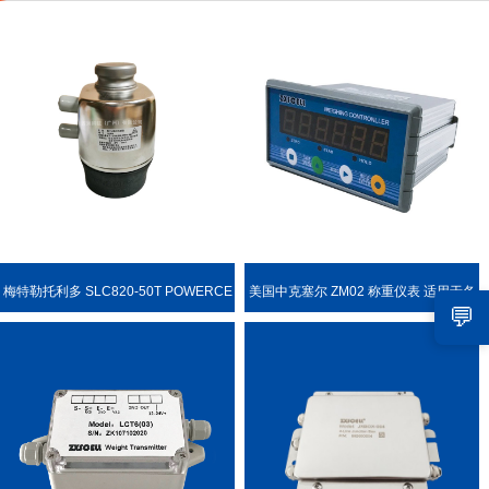
梅特勒托利多 SLC820-50T POWERCE
美国中克塞尔 ZM02 称重仪表 适用于各
💬
LL PDX 称重传感器
种称重场合