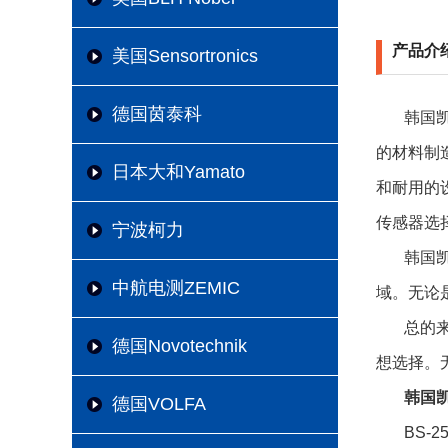
产品介
美国Sensortronics
德国茵泰科
韩国凯
的材料制
日本大和Yamato
和耐用的
传感器选
宁波柯力
韩国凯
中航电测ZEMIC
域。无论
总的
德国Novotechnik
想选择。
韩国凯
德国VOLFA
BS-2