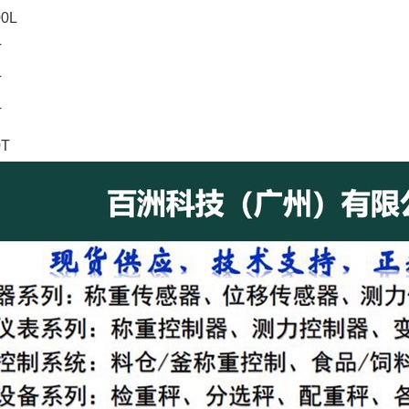
00L
T
T
T
0T