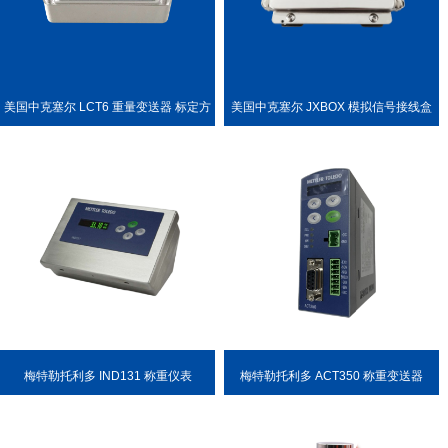
美国中克塞尔 LCT6 重量变送器 标定方
美国中克塞尔 JXBOX 模拟信号接线盒
便
梅特勒托利多 IND131 称重仪表
梅特勒托利多 ACT350 称重变送器