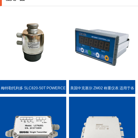
梅特勒托利多 SLC820-50T POWERCE
美国中克塞尔 ZM02 称重仪表 适用于各
LL PDX 称重传感器
种称重场合