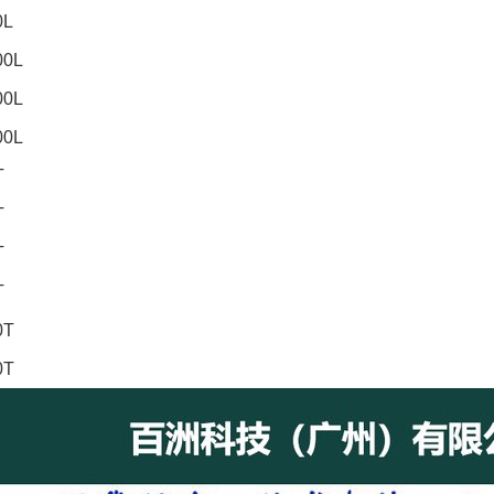
0L
00L
00L
00L
T
T
T
T
0T
0T