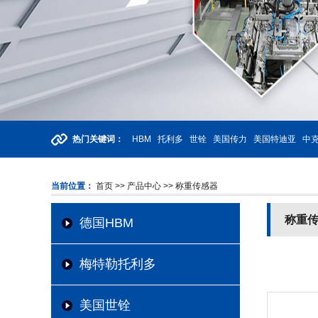
热门关键词：
HBM
托利多
世铨
美国传力
美国特迪亚
中克
当前位置：
首页
>> 产品中心
>> 称重传感器
称重
德国HBM
梅特勒托利多
美国世铨