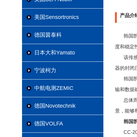
产品介
美国Sensortronics
德国茵泰科
韩国
度和稳定
日本大和Yamato
该传
器的封闭
宁波柯力
韩国凯
中航电测ZEMIC
输和数据
总体
德国Novotechnik
景，能够
韩国凯
德国VOLFA
CC-2