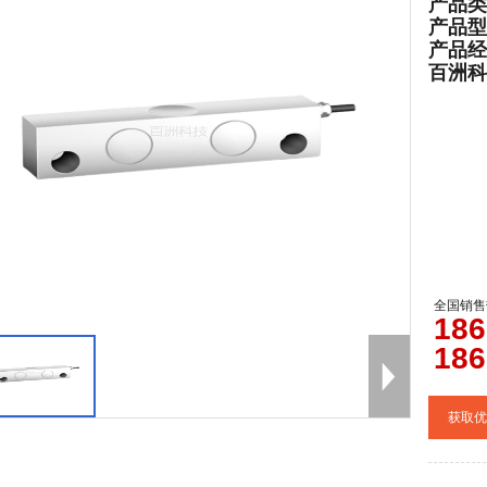
产品类
产品型
产品经
百洲科技官
全国销售
0
186
186
获取优