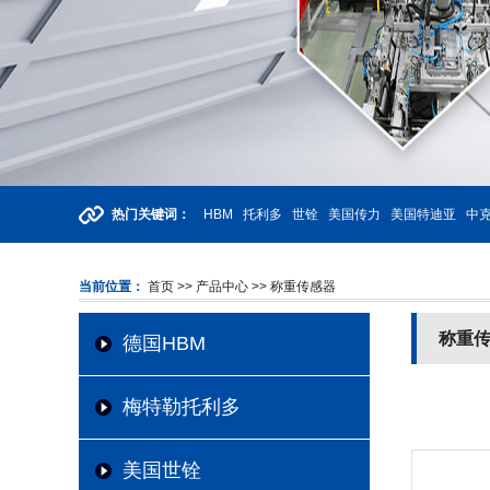
热门关键词：
HBM
托利多
世铨
美国传力
美国特迪亚
中克
当前位置：
首页
>> 产品中心
>> 称重传感器
称重
德国HBM
梅特勒托利多
美国世铨