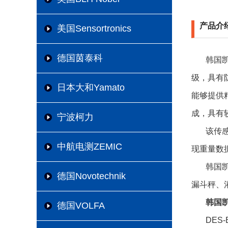
产品介
美国Sensortronics
德国茵泰科
韩国凯
级，具有
日本大和Yamato
能够提供
成，具有
宁波柯力
该传
中航电测ZEMIC
现重量数
韩国凯
德国Novotechnik
漏斗秤、
韩国凯
德国VOLFA
DES-