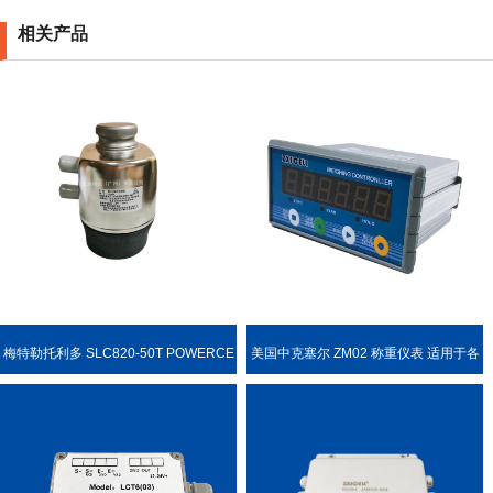
相关产品
梅特勒托利多 SLC820-50T POWERCE
美国中克塞尔 ZM02 称重仪表 适用于各
LL PDX 称重传感器
种称重场合