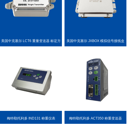
美国中克塞尔 LCT6 重量变送器 标定方
美国中克塞尔 JXBOX 模拟信号接线盒
便
梅特勒托利多 IND131 称重仪表
梅特勒托利多 ACT350 称重变送器