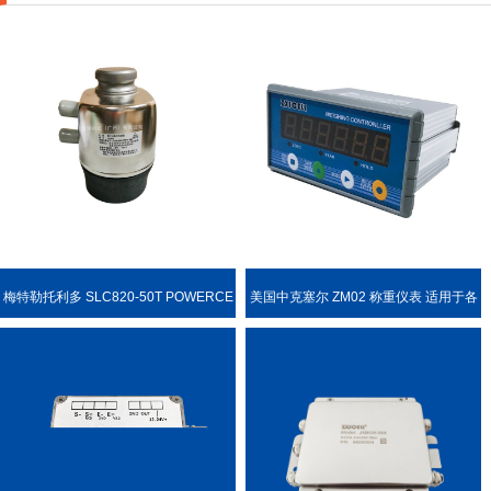
梅特勒托利多 SLC820-50T POWERCE
美国中克塞尔 ZM02 称重仪表 适用于各
LL PDX 称重传感器
种称重场合