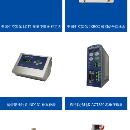
美国中克塞尔 LCT6 重量变送器 标定方
美国中克塞尔 JXBOX 模拟信号接线盒
便
梅特勒托利多 IND131 称重仪表
梅特勒托利多 ACT350 称重变送器