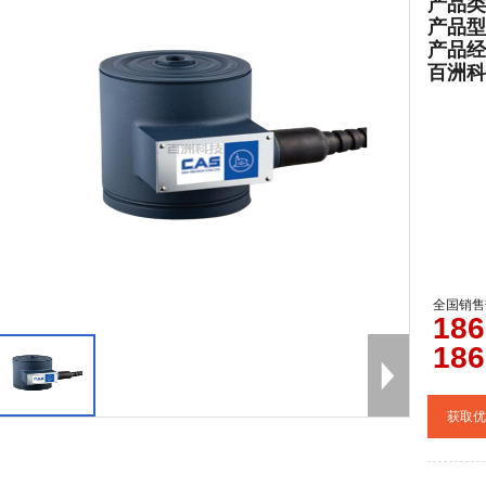
产品类
产品型
产品经
百洲科技官
全国销售
0
186
186
获取优