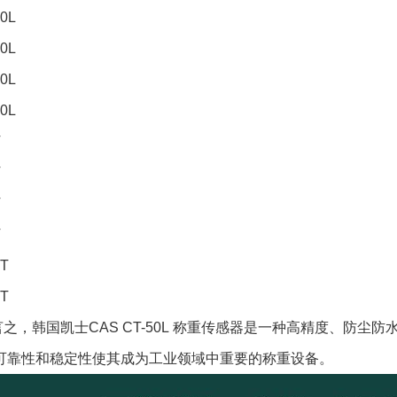
00L
00L
00L
00L
T
T
T
T
0T
0T
之，韩国凯士CAS CT-50L 称重传感器是一种高精度、防
可靠性和稳定性使其成为工业领域中重要的称重设备。