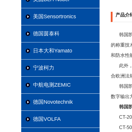
产品介
美国Sensortronics
德国茵泰科
韩国凯
的称重技术
日本大和Yamato
和防水性
此外
宁波柯力
合欧洲法
中航电测ZEMIC
韩国凯
数字输出
德国Novotechnik
韩国凯
CT-2
德国VOLFA
CT-5