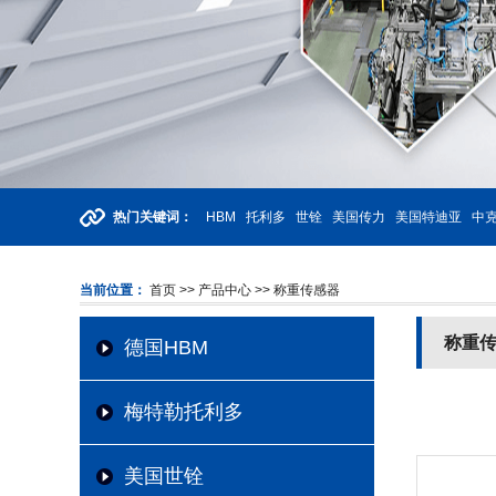
热门关键词：
HBM
托利多
世铨
美国传力
美国特迪亚
中克
当前位置：
首页
>> 产品中心
>> 称重传感器
称重
德国HBM
梅特勒托利多
美国世铨