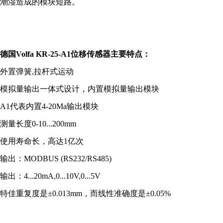
潮湿造成的模块短路。
德国
Volfa
KR-25-A1
位移传感器
主要特点：
外置弹簧
,
拉杆式运动
模拟量输出一体式设计，内置模拟量输出模块
A1代表内置4-20Ma输出模块
测量长度
0-10...200mm
使用寿命长，高达
1
亿次
输出：
MODBUS (RS232/RS485)
输出：
4...20mA,0...10V,0...5V
特佳重复度是
±0.013mm
，而线性准确度是
±0.05
%