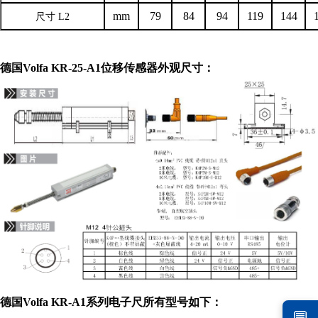
mm
79
84
94
119
144
尺寸
L2
德国
Volfa
KR-25-A1
位移传感器
外观尺寸：
德国
Volfa
KR-A1系列电子尺所有型号如下：
💬