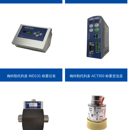
便
梅特勒托利多 IND131 称重仪表
梅特勒托利多 ACT350 称重变送器