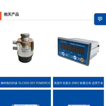
相关产品
💬
梅特勒托利多 SLC820-50T POWERCE
美国中克塞尔 ZM02 称重仪表 适用于各
LL PDX 称重传感器
种称重场合