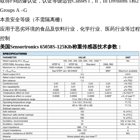
取得
FM
防爆认证，认证等级适合
Classes I
，
II
，
III Divisions 1
和
2
Groups A –G
本质安全等级（不需隔离栅）
应用于恶劣环境的食品及饮料行业，化学行业、医药行业等过程
控制
美国
Sensortronics
65058S
-125Klb
称重传感器
技术
参数：