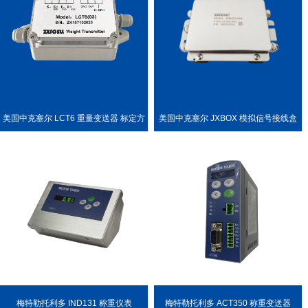
美国中克塞尔 LCT6 重量变送器 标定方
美国中克塞尔 JXBOX 模拟信号接线盒
便
梅特勒托利多 IND131 称重仪表
梅特勒托利多 ACT350 称重变送器