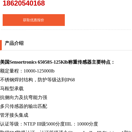
18620540168
获取优惠报价
产品介绍
美国
Sensortronics
65058S
-125Klb
称重传感器
主要特点：
额定量程：
10000-125000lb
不锈钢焊封结构，
防护等级达到
IP68
马鞍型承载
抗侧向力及抗弯能力强
多只传感器的输出匹配
管牙接头集成
认证等级：
NTEP III
级
5000
分度
IIIL
：
10000
分度