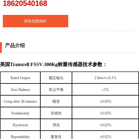
18620540168
获取优惠报价
产品介绍
美国
Transcell
FSSV-300Kg
称重传感器技术
参数：
Rated Output
额定输出
2.0mv/v
±
0.1%
Zero Balance
零点平衡
±
1%
Creep after 30 minutes
蠕变
±
0.03%
Nonlinearity
非线性
±
0.03%
Hysteresis
滞后
±
0.02%
Repeatability
重复性
±
0.02%