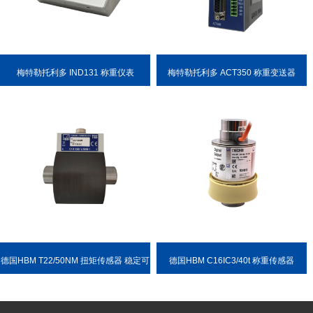
梅特勒托利多 IND131 称重仪表
梅特勒托利多 ACT350 称重变送器
德国HBM T22/50NM 扭矩传感器 稳定可
德国HBM C16IC3/40t 称重传感器
靠 耐用性强