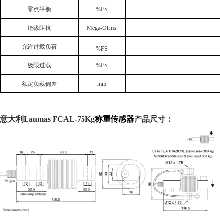
零点平衡
%FS
绝缘阻抗
Mega-Ohms
允许过载负荷
%FS
极限过载
%FS
额定负载偏差
mm
意大利
Laumas
FCAL-75Kg
称重传感器
产品尺寸：