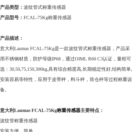
产品类型：
波纹管式称重传感器
产品型号：
FCAL-75Kg
称重传感器
产品描述：
意大利
Laumas
FCAL-75Kg
是一款
波纹管式
称重传感器，产品采
用不锈钢
材质，
防护等级
IP68
，
通过OIML R60 C3认证
，量程可
选：30,
50,75,150,300kg
,具有综合精度高,长期稳定性好,结构简单,
安装容易等特性，
应用于
皮带秤，料斗秤，筒仓秤等过程称重设
备
。
意大利
Laumas
FCAL-75Kg
称重传感器
主要特点：
波纹管称重传感器
安装方便，简单