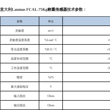
意大利
Laumas
FCAL-75Kg
称重传感器
技术参数：
参数
单位
灵敏度
mv/v
灵敏度温度系度
%Load/
˚
C
±
零点温度系数
%R.O./
˚
C
±
温度补偿范围
°C
-1
工作温度范围
°C
-2
蠕变
%FS
最大激励电压
V
输入阻抗
Ohms
输出阻抗
Ohms