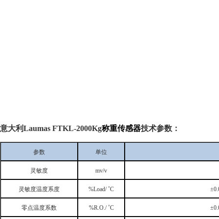
意大利
Laumas
FTKL-2000Kg
称重传感器
技术参数：
参数
单位
灵敏度
mv/v
灵敏度温度系度
%Load/
˚
C
±
0
零点温度系数
%R.O./
˚
C
±
0