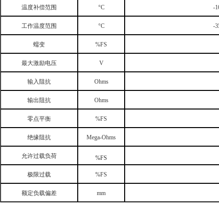
温度补偿范围
°C
-1
工作温度范围
°C
-3
蠕变
%FS
最大激励电压
V
输入阻抗
Ohms
输出阻抗
Ohms
零点平衡
%FS
绝缘阻抗
Mega-Ohms
允许过载负荷
%FS
极限过载
%FS
额定负载偏差
mm