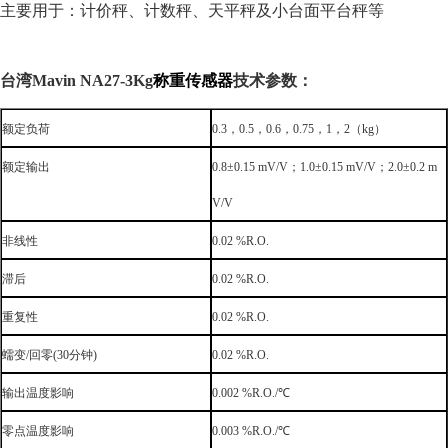
主要用于：计价秤、计数秤、天平秤及小台面平台秤等
台湾Mavin
NA27-3Kg
称重传感器
技术参数：
额定负荷
0.3
，
0.5
，
0.6
，
0.75
，
1
，
2
（
kg
）
额定输出
0.8±0.15 mV/V
；
1.0±0.15 mV/V
；
2.0±0.2 m
V/V
非线性
0.02 %R.O.
滞后
0.02 %R.O.
重复性
0.02 %R.O.
蠕变
/
回零
(30
分钟
)
0.02 %R.O.
输出温度影响
0.002 %R.O./℃
零点温度影响
0.003 %R.O./℃