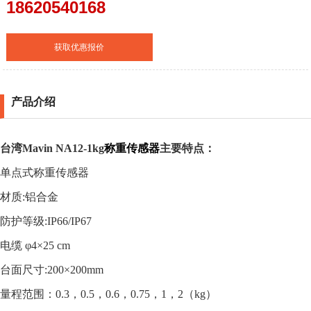
18620540168
获取优惠报价
产品介绍
台湾Mavin
NA12-1kg
称重传感器
主要特点：
单点式称重传感器
材质
:
铝合金
防护等级
:IP66/IP67
电缆
φ4×25 cm
台面尺寸
:200×200mm
量程范围：
0.3，
0.5
，
0.6
，
0.75
，
1
，
2
（
kg
）