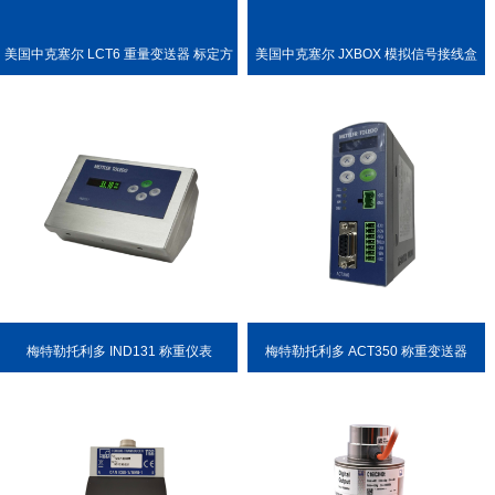
美国中克塞尔 LCT6 重量变送器 标定方
美国中克塞尔 JXBOX 模拟信号接线盒
便
梅特勒托利多 IND131 称重仪表
梅特勒托利多 ACT350 称重变送器