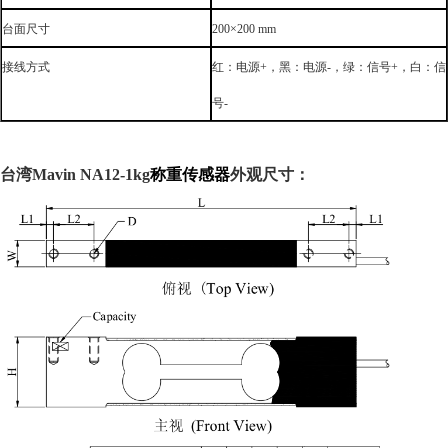
台面尺寸
200×200 mm
接线方式
红：电源
+
，黑：电源
-
，绿：信号
+
，白：信
号
-
台湾Mavin
NA12-1kg
称重传感器
外观尺寸：