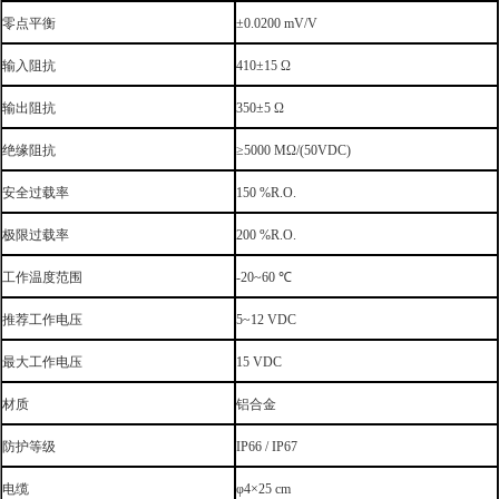
零点平衡
±0.0200 mV/V
输入阻抗
410±15 Ω
输出阻抗
350±5 Ω
绝缘阻抗
≥5000 MΩ/(50VDC)
安全过载率
150 %R.O.
极限过载率
200 %R.O.
工作温度范围
-20~60 ℃
推荐工作电压
5~12 VDC
最大工作电压
15 VDC
材质
铝合金
防护等级
IP66 / IP67
电缆
φ4×25 cm