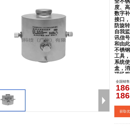
全不锈
度、高
数字补
接口，
防旋转
自我监
讯信号
和由此
不锈钢
工具，
系统使
盒，消
现场服
全国销售
0
186
186
获取优