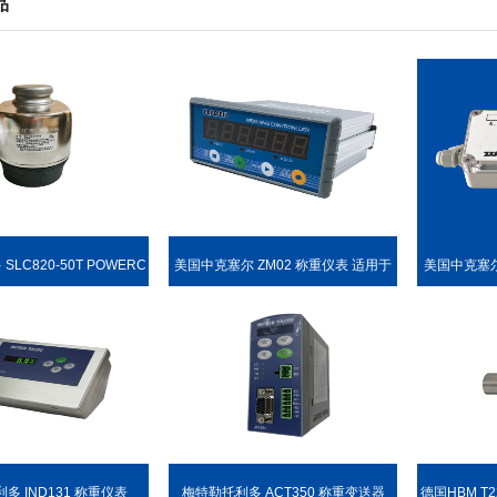
品
LC820-50T POWERC
美国中克塞尔 ZM02 称重仪表 适用于
美国中克塞尔
L PDX 称重传感器
各种称重场合
多 IND131 称重仪表
梅特勒托利多 ACT350 称重变送器
德国HBM T