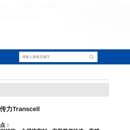
力Transcell
点：