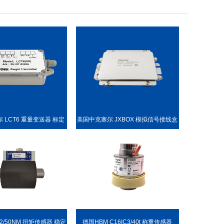
 LCT6 重量变送器 标定
美国中克塞尔 JXBOX 模拟信号接线盒
方便
22/50NM 扭矩传感器 稳定
德国HBM C16IC3/40t 称重传感器