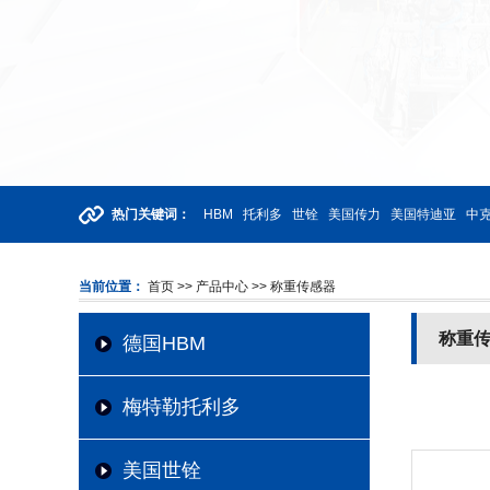
热门关键词：
HBM
托利多
世铨
美国传力
美国特迪亚
中克
当前位置：
首页
>> 产品中心
>> 称重传感器
称重
德国HBM
梅特勒托利多
美国世铨