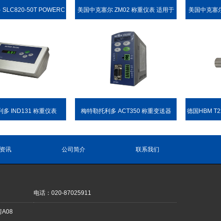
LC820-50T POWERC
美国中克塞尔 ZM02 称重仪表 适用于
美国中克塞尔
L PDX 称重传感器
各种称重场合
多 IND131 称重仪表
梅特勒托利多 ACT350 称重变送器
德国HBM T
资讯
公司简介
联系我们
电话：020-87025911
A08