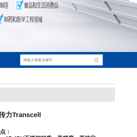
力Transcell
点：