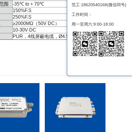
范围
-35℃ to + 70℃
范工:18620540168(微信同号)
150%
F.S
工作时间：
250%
F.S
阻
≥2000MΩ（50V DC）
周一至周六:9:00-18:00
10-30V DC
PUR，4线屏蔽电缆，Ø4.5mm，2m长