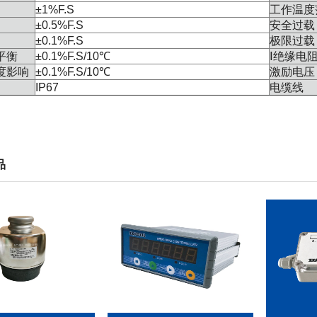
±1%
F.S
工作温度
±0.5%
F.S
安全过载
±0.1%
F.S
极限过载
平衡
±0.1%
F.S
/10℃
Ⅰ绝缘电
度影响
±0.1%
F.S
/10℃
激励电压
IP67
电缆线
品