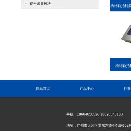
信号采集模块
梅特勒托利多 S
EL
梅特勒托利
网站首页
产品中心
行业
手机：18664656520 18620540168
地址：广州市天河区棠东东路4号四楼02房