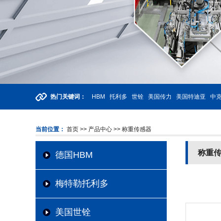
热门关键词：
HBM
托利多
世铨
美国传力
美国特迪亚
中克
当前位置：
首页
>> 产品中心
>> 称重传感器
称重
德国HBM
梅特勒托利多
美国世铨