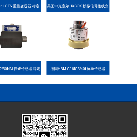
 LCT6 重量变送器 标定
美国中克塞尔 JXBOX 模拟信号接线盒
方便
22/50NM 扭矩传感器 稳定
德国HBM C16IC3/40t 称重传感器
可靠 耐用性强