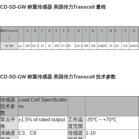
CD-SD-GW 称重传感器 美国传力Transcell 量程
量程
/Capacitie
A
B
C
D
E
F
G
H
J
K
L
M
N
P
Q
s
6t~50t
292
222.5
15
15
200
17.5
65
102.5
280
160
6xØ28
25
115
115
9xØ18
mm
CD-SD-GW 称重传感器 美国传力Transcell 技术参数
传感器
Load Cell Specificatio
技术参
ns
数
零点平
±
1.5% of rated output
工作温
-35
℃
~ +70
℃
衡
度范围
准确度
C3
、
C6
传感器
1-10