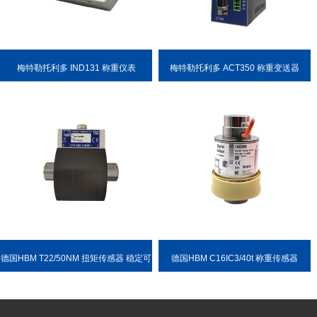
梅特勒托利多 IND131 称重仪表
梅特勒托利多 ACT350 称重变送器
德国HBM T22/50NM 扭矩传感器 稳定可
德国HBM C16IC3/40t 称重传感器
靠 耐用性强