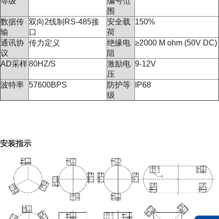
等级
编号范
围
数据传
双向
2
线制
RS-485
接
安全载
150%
输
口
荷
通讯协
传力定义
绝缘电
≥
2000 M ohm (50V DC)
议
阻
AD
采样
80HZ/S
激励电
9-12V
压
波特率
57600BPS
防护等
IP68
级
安装指示