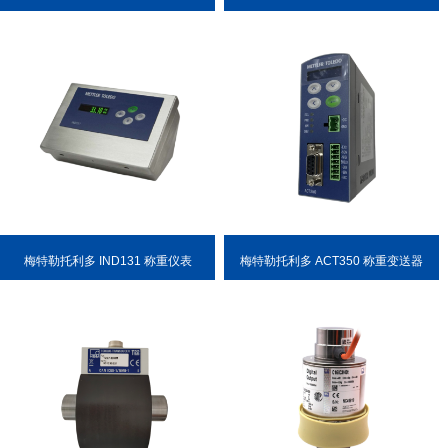
便
梅特勒托利多 IND131 称重仪表
梅特勒托利多 ACT350 称重变送器