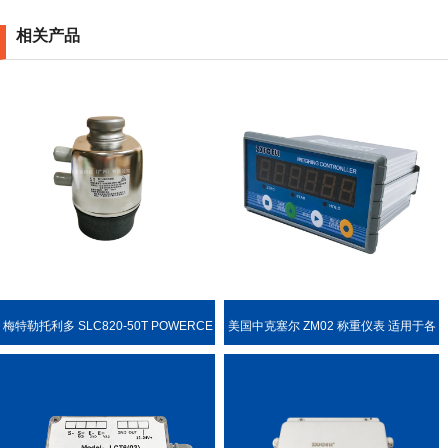
相关产品
梅特勒托利多 SLC820-50T POWERCE
美国中克塞尔 ZM02 称重仪表 适用于各
LL PDX 称重传感器
种称重场合