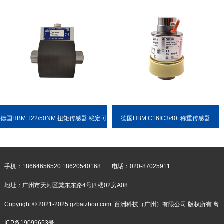
德国HBM T22/50NM 扭矩传感器 稳定可
德国HBM C16IC3/40t 称重传感器
靠 耐用性强
手机：18664656520 18620540168
电话：020-87025911
地址：广州市天河区棠东东路4号四楼02房A08
Copyright © 2021-2025 gzbaizhou.com. 百洲科技（广州）有限公司 版权所有
粤
ICP备19099653号