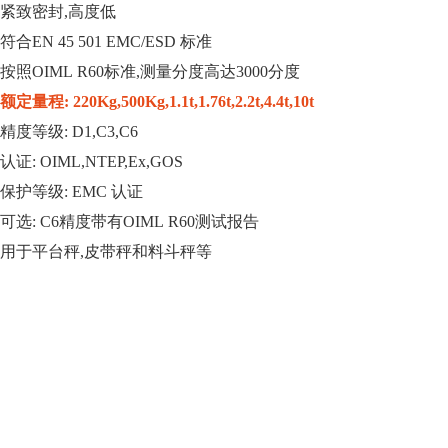
紧致密封
,
高度低
符合
EN 45 501 EMC/ESD
标准
按照
OIML R60
标准,测量分度高达
3000
分度
额定量程
:
220Kg,
500Kg
,
1.1t
,
1.76t
,
2.2t
,
4.4t
,
10t
精度等级
: D1,C3,C6
认证
: OIML,NTEP,Ex,GOS
保护等级
: EMC
认证
可选
: C6
精度带有
OIML R60
测试报告
用于平台秤,皮带秤和料斗秤等