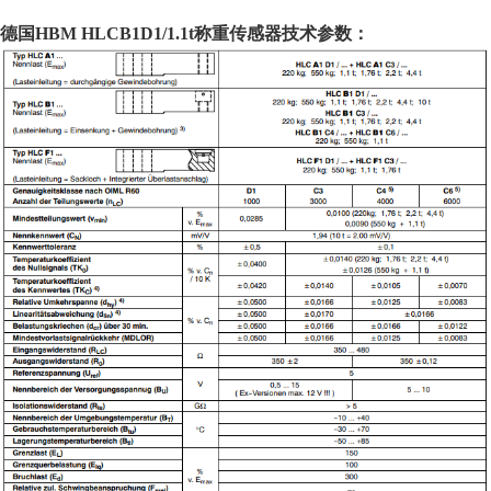
德国HBM
HLCB1D1/
1.1t
称重传感器
技术
参数：