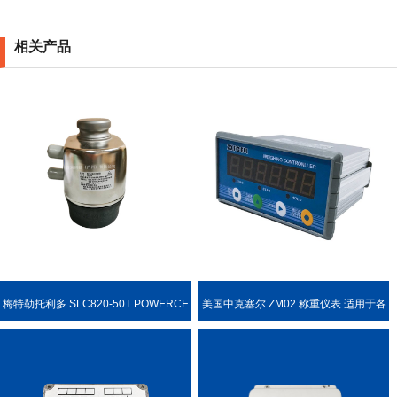
相关产品
梅特勒托利多 SLC820-50T POWERCE
美国中克塞尔 ZM02 称重仪表 适用于各
LL PDX 称重传感器
种称重场合