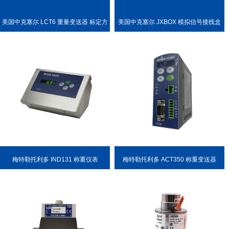
美国中克塞尔 LCT6 重量变送器 标定方
美国中克塞尔 JXBOX 模拟信号接线盒
便
梅特勒托利多 IND131 称重仪表
梅特勒托利多 ACT350 称重变送器