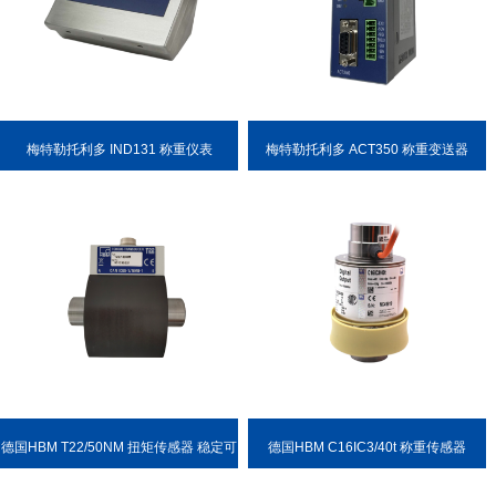
梅特勒托利多 IND131 称重仪表
梅特勒托利多 ACT350 称重变送器
德国HBM T22/50NM 扭矩传感器 稳定可
德国HBM C16IC3/40t 称重传感器
靠 耐用性强