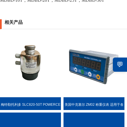
MDBD-10T，MDBD-20T，MDBD-25T，MDBD-30T
相关产品
💬
梅特勒托利多 SLC820-50T POWERCE
美国中克塞尔 ZM02 称重仪表 适用于各
LL PDX 称重传感器
种称重场合