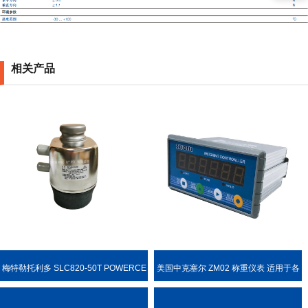
相关产品
梅特勒托利多 SLC820-50T POWERCE
美国中克塞尔 ZM02 称重仪表 适用于各
LL PDX 称重传感器
种称重场合